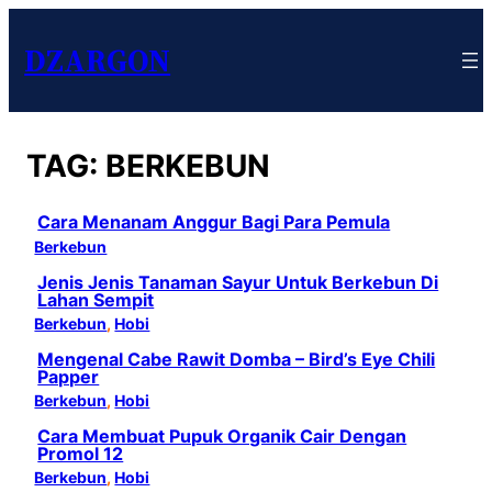
DZARGON
TAG:
BERKEBUN
Cara Menanam Anggur Bagi Para Pemula
Berkebun
Jenis Jenis Tanaman Sayur Untuk Berkebun Di
Lahan Sempit
Berkebun
, 
Hobi
Mengenal Cabe Rawit Domba – Bird’s Eye Chili
Papper
Berkebun
, 
Hobi
Cara Membuat Pupuk Organik Cair Dengan
Promol 12
Berkebun
, 
Hobi