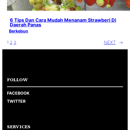
6 Tips Dan Cara Mudah Menanam Strawberi Di
Daerah Panas
Berkebun
NEXT
→
1
2
3
FOLLOW
FACEBOOK
TWITTER
SERVICES