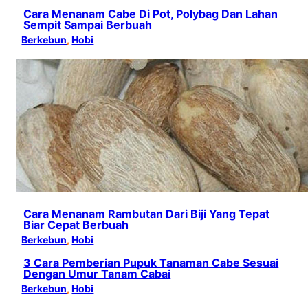
Cara Menanam Cabe Di Pot, Polybag Dan Lahan
Sempit Sampai Berbuah
Berkebun
, 
Hobi
Cara Menanam Rambutan Dari Biji Yang Tepat
Biar Cepat Berbuah
Berkebun
, 
Hobi
3 Cara Pemberian Pupuk Tanaman Cabe Sesuai
Dengan Umur Tanam Cabai
Berkebun
, 
Hobi