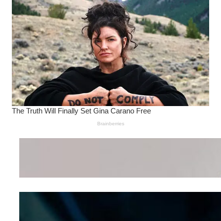
Wanita Pamer Pakaian
Dalam – Flexing,
Seducing atau Culture
Shifting
Kepribadian
Berdasarkan Bentuk
Hidung