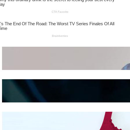
Wanita Pamer Pakaian
Dalam – Flexing,
Seducing atau Culture
Shifting
Kepribadian
Berdasarkan Bentuk
Hidung
Mengintip Kepribadian
Wanita Dari Warna Bra