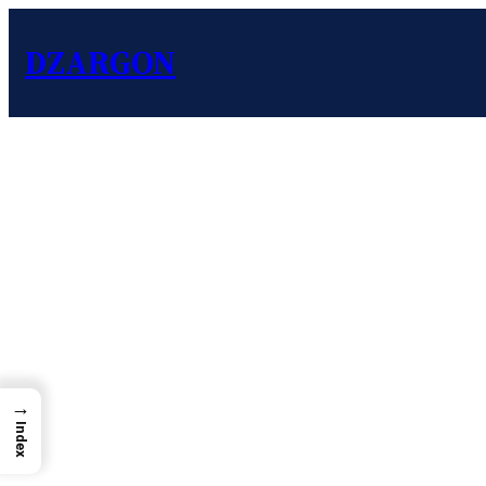
DZARGON
→
Index