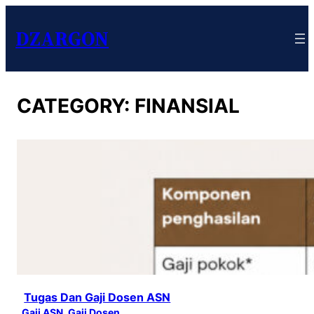
DZARGON
CATEGORY:
FINANSIAL
Tugas Dan Gaji Dosen ASN
Gaji ASN
, 
Gaji Dosen