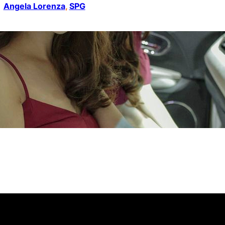
Angela Lorenza
, 
SPG