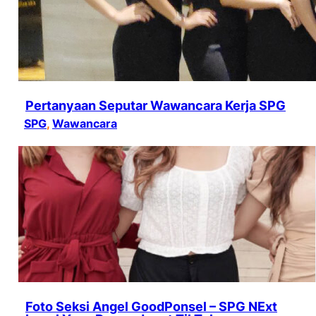
Pertanyaan Seputar Wawancara Kerja SPG
SPG
, 
Wawancara
Foto Seksi Angel GoodPonsel – SPG NExt