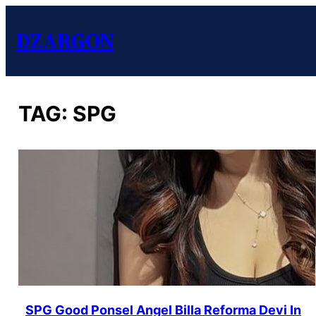
DZARGON
TAG:
SPG
SPG Good Ponsel Angel Billa Reforma Devi In