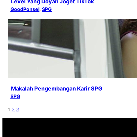
Level Yang Doyan Joget TikTok
GoodPonsel
, 
SPG
Makalah Pengembangan Karir SPG
SPG
1
2
3