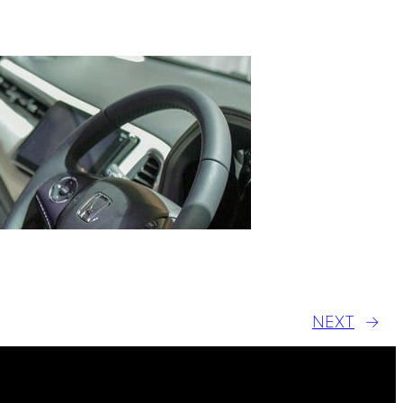
NEXT
→