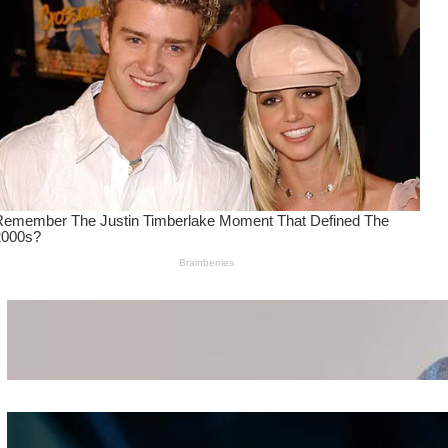
Wanita Pamer Pakaian
Dalam – Flexing,
Seducing atau Culture
Shifting
Kepribadian
Berdasarkan Bentuk