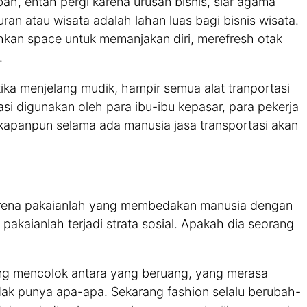
h, entah pergi karena urusan bisnis, siar agama
an atau wisata adalah lahan luas bagi bisnis wisata.
an space untuk memanjakan diri, merefresh otak
.
tika menjelang mudik, hampir semua alat tranportasi
si digunakan oleh para ibu-ibu kepasar, para pekerja
 kapanpun selama ada manusia jasa transportasi akan
arena pakaianlah yang membedakan manusia dengan
 pakaianlah terjadi strata sosial. Apakah dia seorang
ang mencolok antara yang beruang, yang merasa
k punya apa-apa. Sekarang fashion selalu berubah-