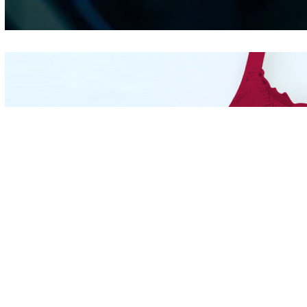
Hidung
Mengintip Kepribadian
Wanita Dari Warna Bra