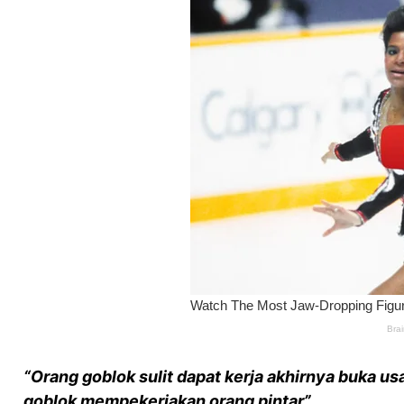
“Orang goblok sulit dapat kerja akhirnya buka u
goblok mempekerjakan orang pintar”.