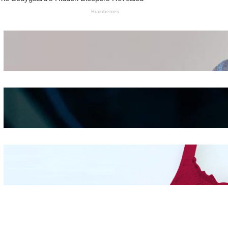
Wanita Pamer Pakaian
Dalam – Flexing,
Seducing atau Culture
Shifting
Kepribadian
Berdasarkan Bentuk
Hidung
Mengintip Kepribadian
Wanita Dari Warna Bra