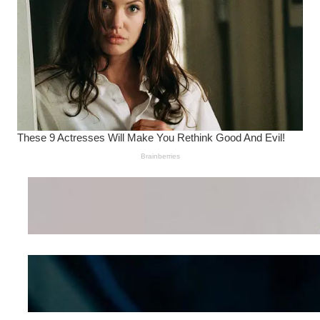
Wanita Pamer Pakaian
Dalam – Flexing,
Seducing atau Culture
Shifting
Kepribadian
Berdasarkan Bentuk
Hidung