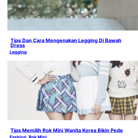
Tips Dan Cara Mengenakan Legging Di Bawah
Dress
Legging
Tips Memilih Rok Mini Wanita Korea Bikin Pede
Fashion
, 
Rok Mini