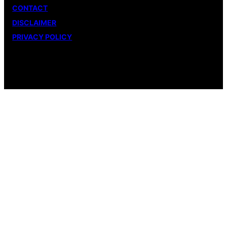
CONTACT
DISCLAIMER
PRIVACY POLICY