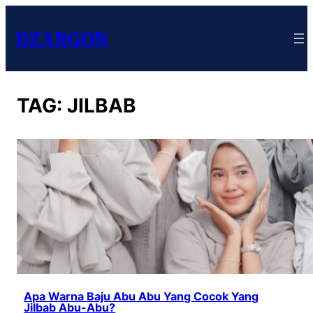
DZARGON
TAG:
JILBAB
Apa Warna Baju Abu Abu Yang Cocok Yang
Jilbab Abu-Abu?