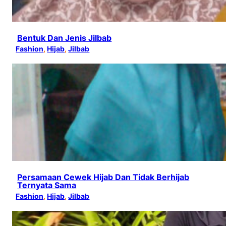
Bentuk Dan Jenis Jilbab
Fashion
, 
Hijab
, 
Jilbab
Persamaan Cewek Hijab Dan Tidak Berhijab
Ternyata Sama
Fashion
, 
Hijab
, 
Jilbab