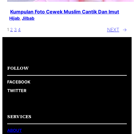
Kumpulan Foto Cewek Muslim Cantik Dan Imut
Hijab
, 
Jilbab
NEXT
→
1
2
3
4
FOLLOW
FACEBOOK
TWITTER
SERVICES
ABOUT