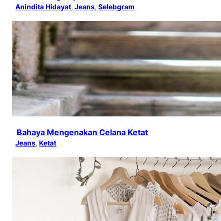
Anindita Hidayat
, 
Jeans
, 
Selebgram
Bahaya Mengenakan Celana Ketat
Jeans
, 
Ketat