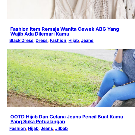
Fashion Item Remaja Wanita Cewek ABG Yang
Wajib Ada Dilemari Kamu
Black Dress
, 
Dress
, 
Fashion
, 
Hijab
, 
Jeans
OOTD Hijab Dan Celana Jeans Pencil Buat Kamu
Yang Suka Petualangan
Fashion
, 
Hijab
, 
Jeans
, 
Jilbab