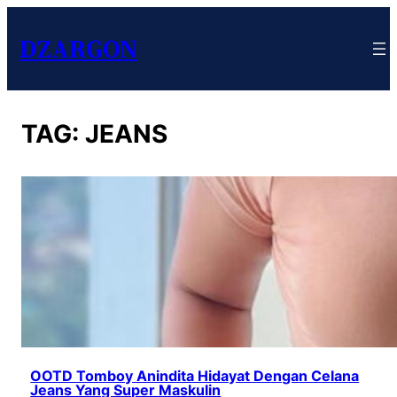
DZARGON
TAG:
JEANS
OOTD Tomboy Anindita Hidayat Dengan Celana
Jeans Yang Super Maskulin