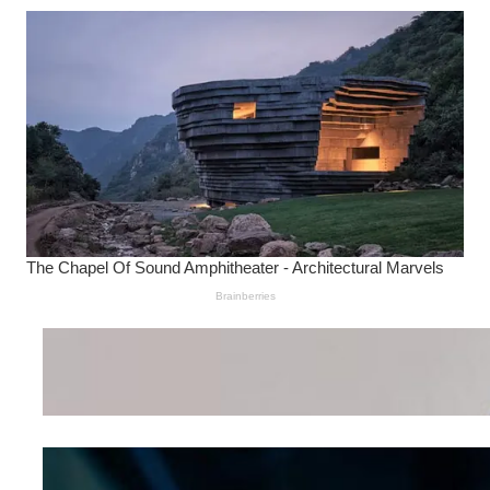
Wanita Pamer Pakaian
Dalam – Flexing,
Seducing atau Culture
Shifting
Kepribadian
Berdasarkan Bentuk