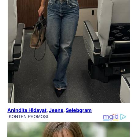
Anindita Hidayat
, 
Jeans
, 
Selebgram