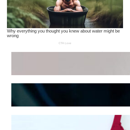
Wanita Pamer Pakaian
Dalam – Flexing,
Seducing atau Culture
Shifting
Kepribadian
Berdasarkan Bentuk
Hidung
Mengintip Kepribadian
Wanita Dari Warna Bra