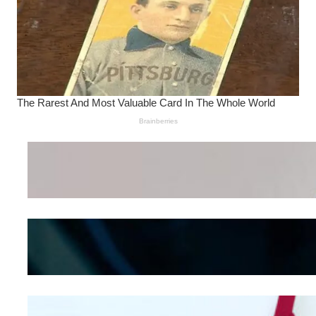
Wanita Pamer Pakaian
Dalam – Flexing,
Seducing atau Culture
Shifting
Kepribadian
Berdasarkan Bentuk
Hidung
Mengintip Kepribadian
Wanita Dari Warna Bra