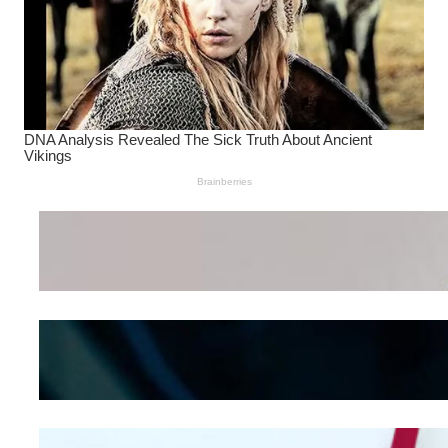
Wanita Pamer Pakaian
Dalam – Flexing,
Seducing atau Culture
Shifting
Kepribadian
Berdasarkan Bentuk
Hidung
Mengintip Kepribadian