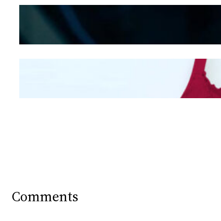
Kepribadian
Berdasarkan Bentuk
Hidung
Mengintip Kepribadian
Wanita Dari Warna Bra
Comments