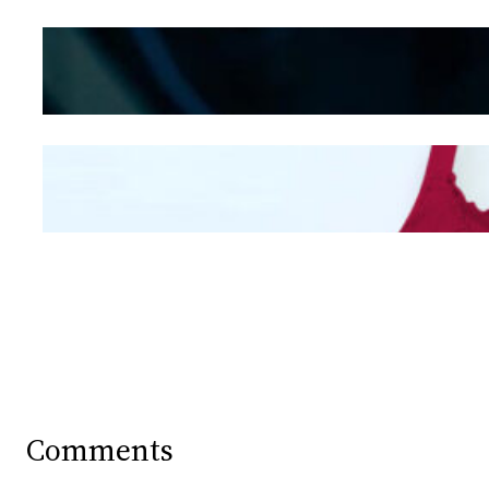
Kepribadian
Berdasarkan Bentuk
Hidung
Mengintip Kepribadian
Wanita Dari Warna Bra
Comments