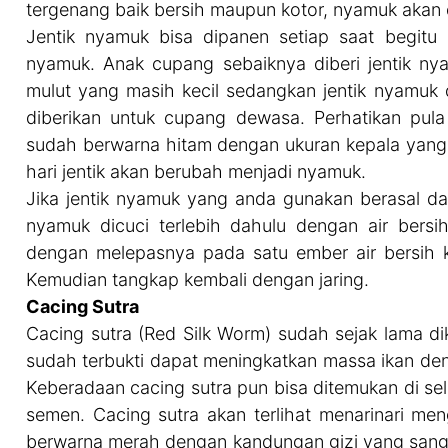
tergenang baik bersih maupun kotor, nyamuk akan 
Jentik nyamuk bisa dipanen setiap saat begitu 
nyamuk. Anak cupang sebaiknya diberi jentik ny
mulut yang masih kecil sedangkan jentik nyamuk
diberikan untuk cupang dewasa. Perhatikan pula
sudah berwarna hitam dengan ukuran kepala yang 
hari jentik akan berubah menjadi nyamuk.
Jika jentik nyamuk yang anda gunakan berasal dar
nyamuk dicuci terlebih dahulu dengan air bers
dengan melepasnya pada satu ember air bersih k
Kemudian tangkap kembali dengan jaring.
Cacing Sutra
Cacing sutra (Red Silk Worm) sudah sejak lama di
sudah terbukti dapat meningkatkan massa ikan de
Keberadaan cacing sutra pun bisa ditemukan di se
semen. Cacing sutra akan terlihat menarinari meng
berwarna merah dengan kandungan gizi yang sang