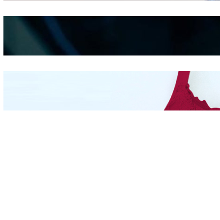
Kepribadian
Berdasarkan Bentuk
Hidung
Mengintip Kepribadian
Wanita Dari Warna Bra