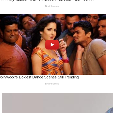
Wanita Pamer Pakaian
Dalam – Flexing,
Seducing atau Culture
Shifting