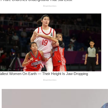
Wanita Pamer Pakaian
Dalam – Flexing,
Seducing atau Culture
Shifting