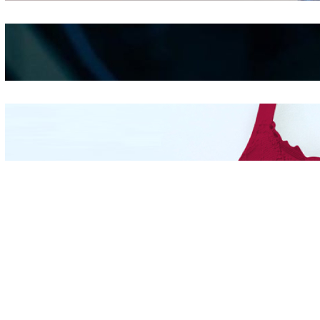
Kepribadian
Berdasarkan Bentuk
Hidung
Mengintip Kepribadian
Wanita Dari Warna Bra