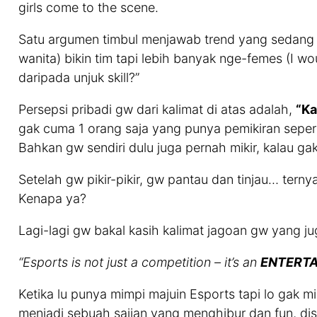
girls come to the scene.
Satu argumen timbul menjawab trend yang sedang nai
wanita) bikin tim tapi lebih banyak nge-femes (I wo
daripada unjuk skill?”
Persepsi pribadi gw dari kalimat di atas adalah,
“Ka
gak cuma 1 orang saja yang punya pemikiran seperti
Bahkan gw sendiri dulu juga pernah mikir, kalau ga
Setelah gw pikir-pikir, gw pantau dan tinjau… terny
Kenapa ya?
Lagi-lagi gw bakal kasih kalimat jagoan gw yang j
“Esports is not just a competition – it’s an
ENTERTA
Ketika lu punya mimpi majuin Esports tapi lo gak 
menjadi sebuah sajian yang menghibur dan fun, disi