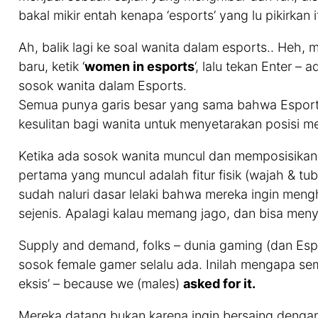
bakal mikir entah kenapa ‘esports’ yang lu pikirkan it
Ah, balik lagi ke soal wanita dalam esports.. Heh,
baru, ketik ‘
women in esports
‘, lalu tekan Enter 
sosok wanita dalam Esports.
Semua punya garis besar yang sama bahwa Espor
kesulitan bagi wanita untuk menyetarakan posisi me
Ketika ada sosok wanita muncul dan memposisikan 
pertama yang muncul adalah fitur fisik (wajah & tub
sudah naluri dasar lelaki bahwa mereka ingin men
sejenis. Apalagi kalau memang jago, dan bisa meny
Supply and demand, folks – dunia gaming (dan Esp
sosok female gamer selalu ada. Inilah mengapa se
eksis’ – because we (males)
asked for it.
Mereka datang bukan karena ingin bersaing dengan