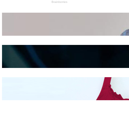
Wanita Pamer Pakaian
Dalam – Flexing,
Seducing atau Culture
Shifting
Kepribadian
Berdasarkan Bentuk
Hidung
Mengintip Kepribadian
Wanita Dari Warna Bra