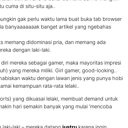
u cuma di situ-situ aja..
 mungkin gak perlu waktu lama buat buka tab browser
– ada banyaaaaaaak banget artikel yang ngebahas
ts memang didominasi pria, dan memang ada
reka dengan laki-laki.
diri mereka sebagai gamer, maka mayoritas impresi
uh) yang mereka miliki. Girl gamer, good-looking..
ghabiskan waktu dengan lawan jenis yang punya hobi
amai kemampuan rata-rata lelaki..
orts) yang dikuasai lelaki, membuat demand untuk
makin hari semakin banyak yang mulai ‘mencoba
 laki-laki – mereka datang
justru
karena ingin