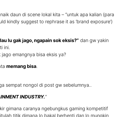
k daun di scene lokal kita – “untuk apa kalian (para
uld kindly suggest to rephrase it as ‘brand exposure’)
lau lu gak jago, ngapain sok eksis?”
dan gw yakin
 ini.
k jago emangnya bisa eksis ya?
ata
memang bisa
.
uga sempat nongol di post gw sebelumnya..
INMENT INDUSTRY.
“
mikir gimana caranya ngebungkus gaming kompetitif
tulah titik dimana lo bakal berhenti dan lo mungkin