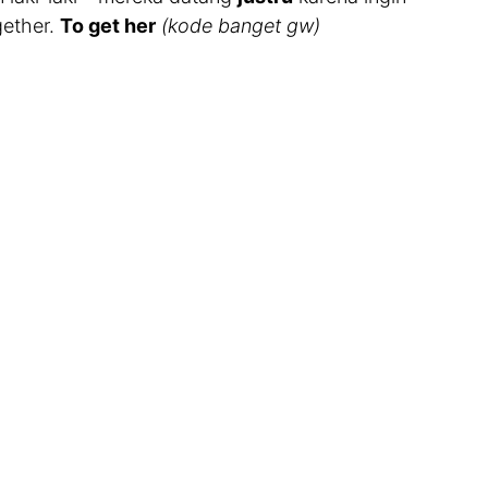
gether.
To get her
(kode banget gw)