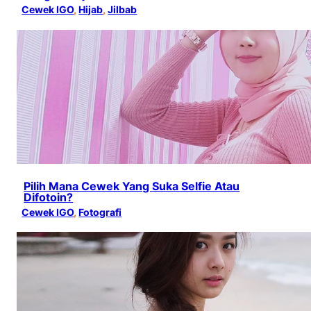
Cewek IGO
, 
Hijab
, 
Jilbab
Pilih Mana Cewek Yang Suka Selfie Atau
Difotoin?
Cewek IGO
, 
Fotografi