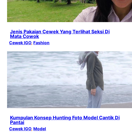
Jenis Pakaian Cewek Yang Terlihat Seksi Di
Mata Cowok
Cewek IGO
, 
Fashion
Kumpulan Konsep Hunting Foto Model Cantik Di
Pantai
Cewek IGO
, 
Model