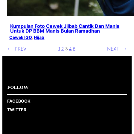
Kumpulan Foto Cewek Jilbab Cantik Dan Manis
Untuk DP BBM Manis Bulan Ramadhan
Cewek IGO
, 
Hijab
←
PREV
NEXT
→
1
2
3
4
5
FOLLOW
FACEBOOK
TWITTER