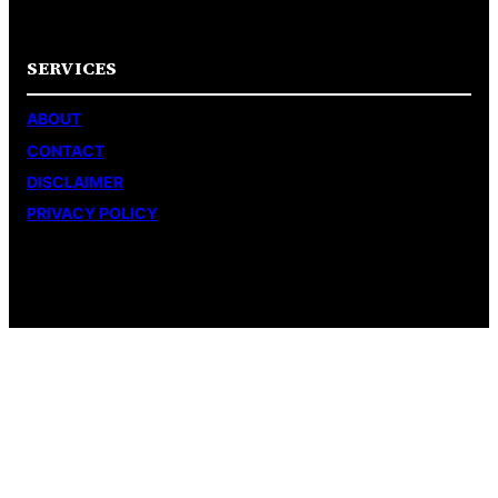
SERVICES
ABOUT
CONTACT
DISCLAIMER
PRIVACY POLICY