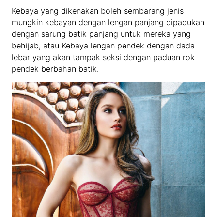
Kebaya yang dikenakan boleh sembarang jenis
mungkin kebayan dengan lengan panjang dipadukan
dengan sarung batik panjang untuk mereka yang
behijab, atau Kebaya lengan pendek dengan dada
lebar yang akan tampak seksi dengan paduan rok
pendek berbahan batik.