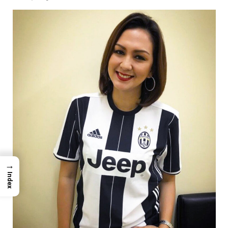
→
Index