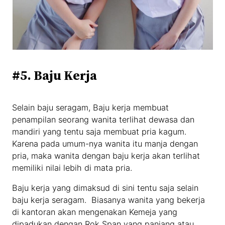
#5. Baju Kerja
Selain baju seragam, Baju kerja membuat
penampilan seorang wanita terlihat dewasa dan
mandiri yang tentu saja membuat pria kagum.
Karena pada umum-nya wanita itu manja dengan
pria, maka wanita dengan baju kerja akan terlihat
memiliki nilai lebih di mata pria.
Baju kerja yang dimaksud di sini tentu saja selain
baju kerja seragam. Biasanya wanita yang bekerja
di kantoran akan mengenakan Kemeja yang
dipadukan dengan Rok Span yang panjang atau