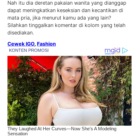
Nah itu dia deretan pakaian wanita yang dianggap
dapat meningkatkan keseksian dan kecantikan di
mata pria, jika menurut kamu ada yang lain?
Silahkan tinggalkan komentar di kolom yang telah
disediakan.
Cewek IGO
, 
Fashion