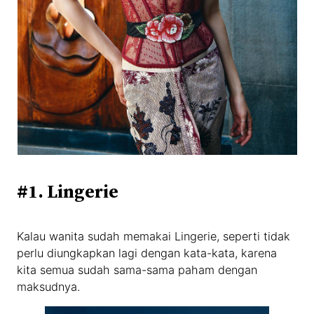
#1. Lingerie
Kalau wanita sudah memakai Lingerie, seperti tidak
perlu diungkapkan lagi dengan kata-kata, karena
kita semua sudah sama-sama paham dengan
maksudnya.