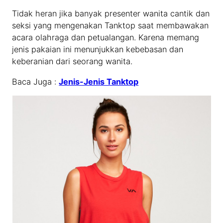
Tidak heran jika banyak presenter wanita cantik dan
seksi yang mengenakan Tanktop saat membawakan
acara olahraga dan petualangan. Karena memang
jenis pakaian ini menunjukkan kebebasan dan
keberanian dari seorang wanita.
Baca Juga :
Jenis-Jenis Tanktop