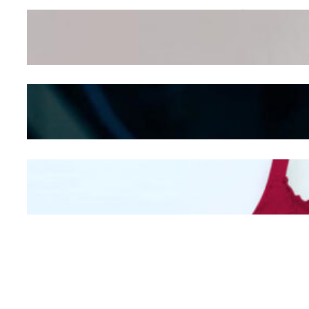
Wanita Pamer Pakaian
Dalam – Flexing,
Seducing atau Culture
Shifting
Kepribadian
Berdasarkan Bentuk
Hidung
Mengintip Kepribadian
Wanita Dari Warna Bra