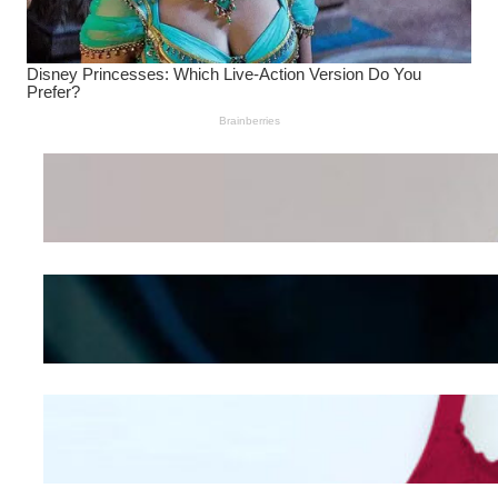
Wanita Pamer Pakaian
Dalam – Flexing,
Seducing atau Culture
Shifting
Kepribadian
Berdasarkan Bentuk
Hidung
Mengintip Kepribadian
Wanita Dari Warna Bra