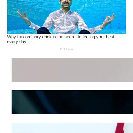
Wanita Pamer Pakaian
Dalam – Flexing,
Seducing atau Culture
Shifting
Kepribadian
Berdasarkan Bentuk
Hidung
Mengintip Kepribadian
Wanita Dari Warna Bra