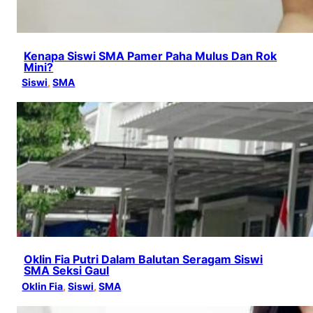
Kenapa Siswi SMA Pamer Paha Mulus Dan Rok
Mini?
Siswi
, 
SMA
Oklin Fia Putri Dalam Balutan Seragam Siswi
SMA Seksi Gaul
Oklin Fia
, 
Siswi
, 
SMA