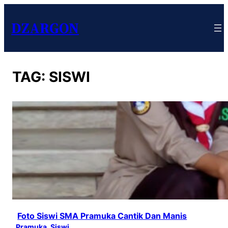
DZARGON
TAG:
SISWI
Foto Siswi SMA Pramuka Cantik Dan Manis
Pramuka
, 
Siswi