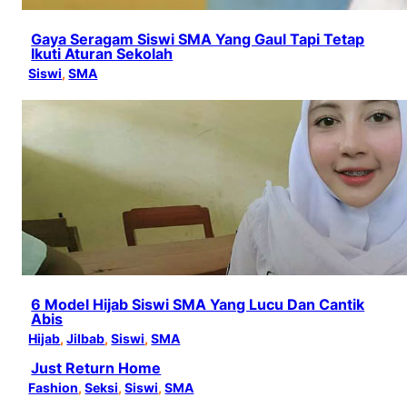
Gaya Seragam Siswi SMA Yang Gaul Tapi Tetap
Ikuti Aturan Sekolah
Siswi
, 
SMA
6 Model Hijab Siswi SMA Yang Lucu Dan Cantik
Abis
Hijab
, 
Jilbab
, 
Siswi
, 
SMA
Just Return Home
Fashion
, 
Seksi
, 
Siswi
, 
SMA