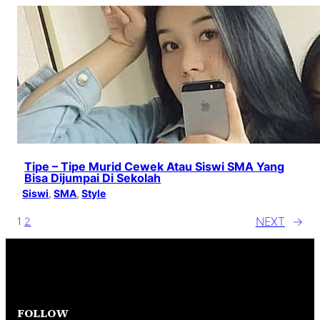
Tipe – Tipe Murid Cewek Atau Siswi SMA Yang
Bisa Dijumpai Di Sekolah
Siswi
, 
SMA
, 
Style
NEXT
→
1
2
FOLLOW