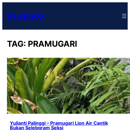
DZARGON
TAG:
PRAMUGARI
Yulianti Palinggi – Pramugari Lion Air Cantik
Bukan Selebgram Seksi