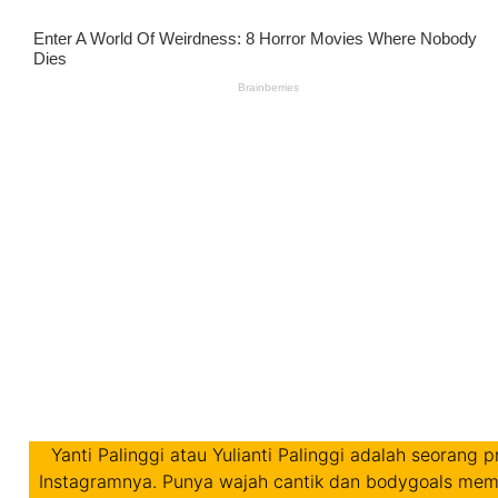
Yanti Palinggi atau Yulianti Palinggi adalah seorang 
Instagramnya. Punya wajah cantik dan bodygoals mem