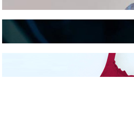
Shifting
Kepribadian
Berdasarkan Bentuk
Hidung
Mengintip Kepribadian
Wanita Dari Warna Bra