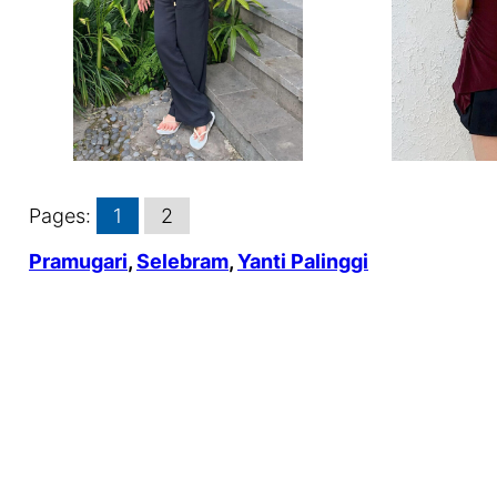
Pages:
1
2
Pramugari
, 
Selebram
, 
Yanti Palinggi