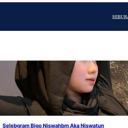
HIBUR
Selebgram Bigo Niswahbm Aka Niswatun