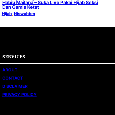
Habib Mailana – Suka Live Pakai Hijab Seksi
Dan Gamis Ketat
Hijab
, 
Niswahbm
SERVICES
ABOUT
CONTACT
DISCLAIMER
PRIVACY POLICY