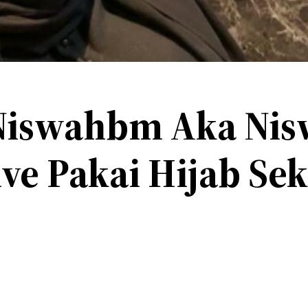
Niswahbm Aka Nis
ive Pakai Hijab Se