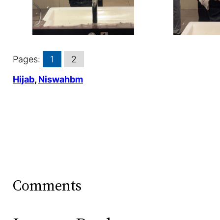
Pages:
1
2
Hijab
, 
Niswahbm
Comments