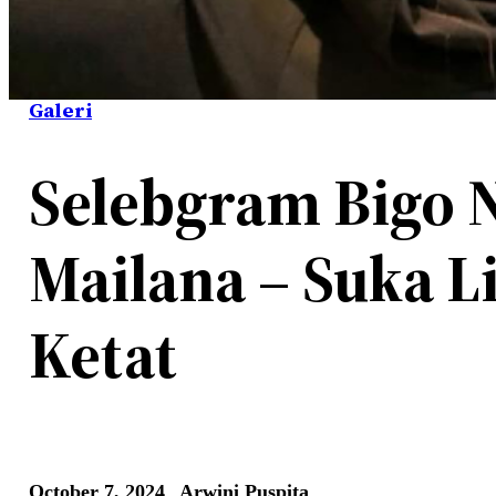
Galeri
Selebgram Bigo 
Mailana – Suka L
Ketat
October 7, 2024
Arwini Puspita