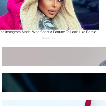
Wanita Pamer Pakaian
Dalam – Flexing,
Seducing atau Culture
Shifting
Kepribadian
Berdasarkan Bentuk
Hidung
Mengintip Kepribadian
Wanita Dari Warna Bra