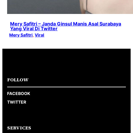
Mery Safitri – Janda Ginsul Manis Asal Surabaya
Yang Viral Di Twitter
Mery Safitri
, 
Viral
FOLLOW
FACEBOOK
TWITTER
SERVICES