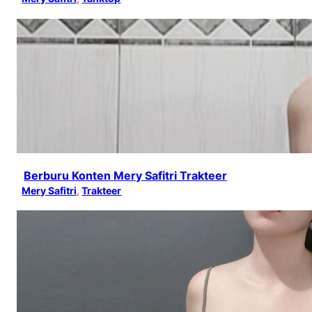
Berburu Konten Mery Safitri Trakteer
Mery Safitri
, 
Trakteer