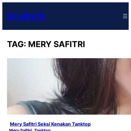
DZARGON
TAG:
MERY SAFITRI
Mery Safitri Seksi Kenakan Tanktop
Mery Safitri
, 
Tanktop