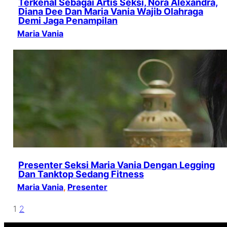
Terkenal Sebagai Artis Seksi, Nora Alexandra,
Diana Dee Dan Maria Vania Wajib Olahraga
Demi Jaga Penampilan
Maria Vania
Presenter Seksi Maria Vania Dengan Legging
Dan Tanktop Sedang Fitness
Maria Vania
, 
Presenter
1
2