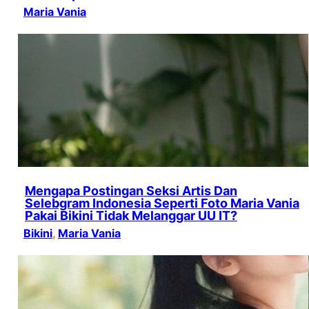
Maria Vania
Mengapa Postingan Seksi Artis Dan
Selebgram Indonesia Seperti Foto Maria Vania
Pakai Bikini Tidak Melanggar UU IT?
Bikini
, 
Maria Vania