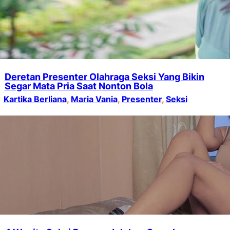
Deretan Presenter Olahraga Seksi Yang Bikin
Segar Mata Pria Saat Nonton Bola
Kartika Berliana
, 
Maria Vania
, 
Presenter
, 
Seksi