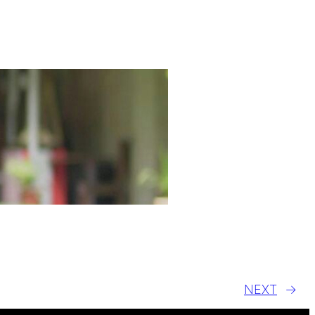
NEXT
→