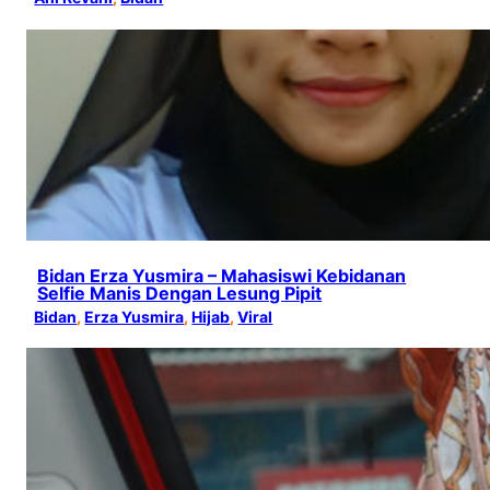
Bidan Erza Yusmira – Mahasiswi Kebidanan
Selfie Manis Dengan Lesung Pipit
Bidan
, 
Erza Yusmira
, 
Hijab
, 
Viral