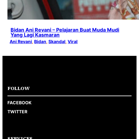
Bidan Ani Revani – Pelajaran Buat Muda Mudi
Yang Lagi Kasmaran
Ani Revani
, 
Bidan
, 
Skandal
, 
Viral
FOLLOW
FACEBOOK
TWITTER
SERVICES