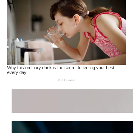
Wanita Pamer Pakaian
Dalam – Flexing,
Seducing atau Culture
Shifting
Kepribadian
Berdasarkan Bentuk
Hidung