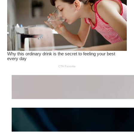
Wanita Pamer Pakaian
Dalam – Flexing,
Seducing atau Culture
Shifting
Kepribadian
Berdasarkan Bentuk
Hidung