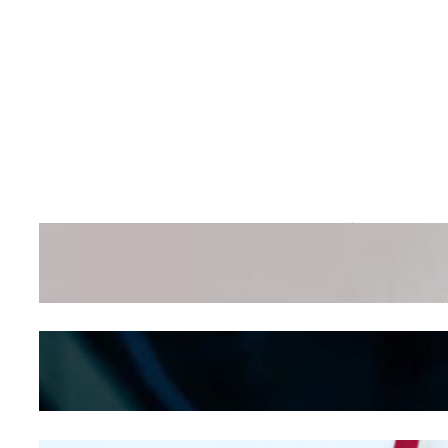
Wanita Pamer Pakaian
Dalam – Flexing,
Seducing atau Culture
Shifting
Kepribadian
Berdasarkan Bentuk
Hidung
Mengintip Kepribadian