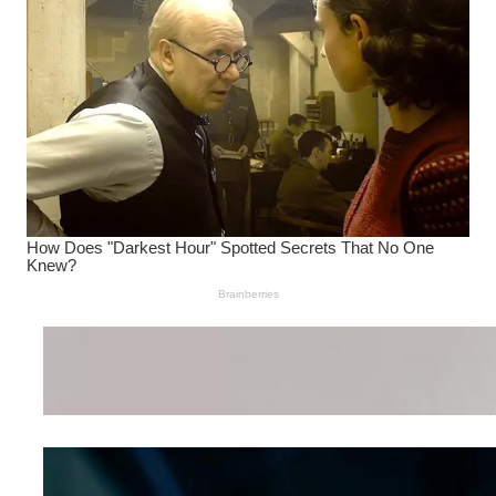
Wanita Pamer Pakaian
Dalam – Flexing,
Seducing atau Culture
Shifting
Kepribadian
Berdasarkan Bentuk
Hidung