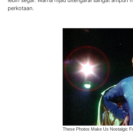
lebih segar. Warna hijau ditengarai sangat ampuh 
perkotaan.