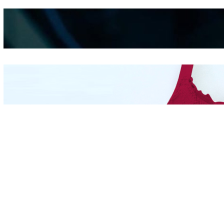
Kepribadian
Berdasarkan Bentuk
Hidung
Mengintip Kepribadian
Wanita Dari Warna Bra