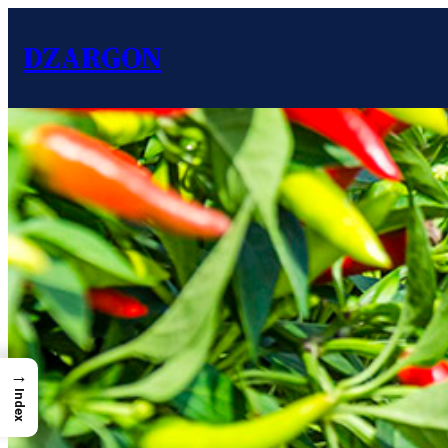
DZARGON
→
Index