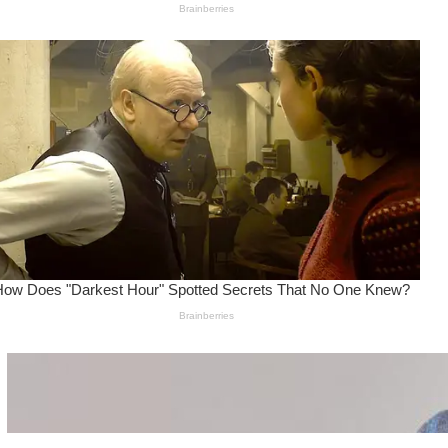
Wanita Pamer Pakaian
Dalam – Flexing,
Seducing atau Culture
Shifting