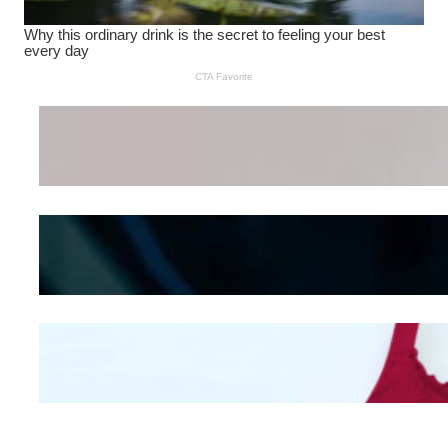
Wanita Pamer Pakaian
Dalam – Flexing,
Seducing atau Culture
Shifting
Kepribadian
Berdasarkan Bentuk
Hidung
Mengintip Kepribadian
Wanita Dari Warna Bra