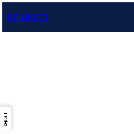
DZARGON
→
Index