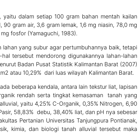
i, yaitu dalam setiap 100 gram bahan mentah kailan
 90 gram air, 3,6 gram lemak, 1,6 mg niasin, 78,0 mg
 mg fosfor (Yamaguchi, 1983).
lahan yang subur agar pertumbuhannya baik, tetapi
-hal tersebut mendorong digunakannya lahan-lahan
Menurut Badan Pusat Statistik Kalimantan Barat (2007)
km2 atau 10,29% dari luas wilayah Kalimantan Barat.
a beberapa kendala, antara lain tekstur liat, lapisan
rganik rendah serta tingkat kemasaman tanah yang
 alluvial, yaitu 4,25% C-Organik, 0,35% Nitrogen, 6,90
asir, 58,83% debu, 38,40% liat, dan pH nya sebesar
ultas Pertanian Universitas Tanjungpura Pontianak,
sik, kimia, dan biologi tanah alluvial tersebut maka