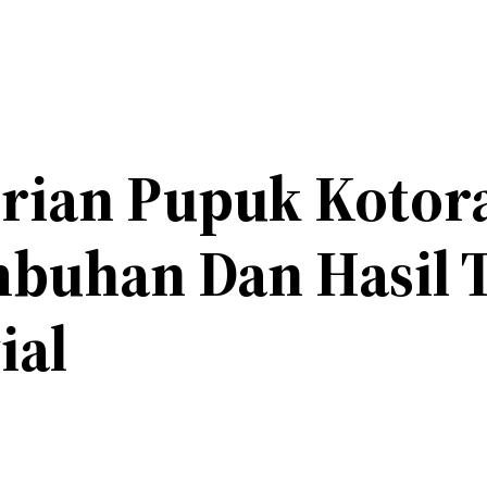
ian Pupuk Kotora
buhan Dan Hasil 
ial