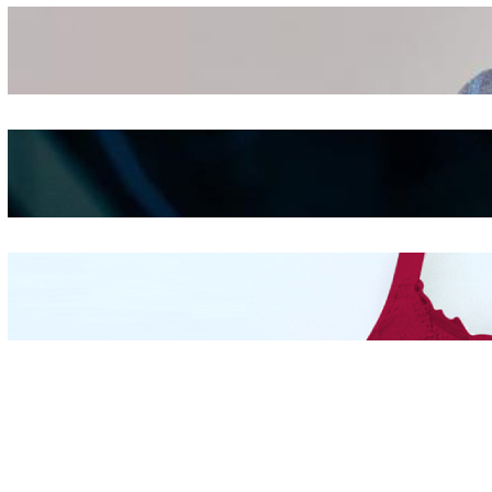
Wanita Pamer Pakaian
Dalam – Flexing,
Seducing atau Culture
Shifting
Kepribadian
Berdasarkan Bentuk
Hidung
Mengintip Kepribadian
Wanita Dari Warna Bra