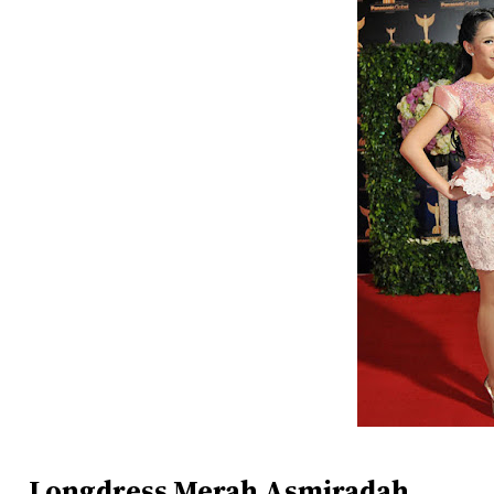
Longdress Merah Asmiradah