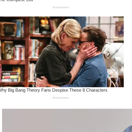
Wanita Pamer Pakaian
Dalam – Flexing,
Seducing atau Culture
Shifting