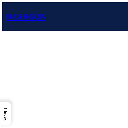
DZARGON
→
Index