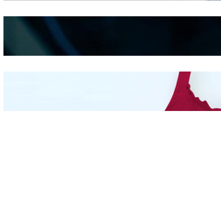
Kepribadian
Berdasarkan Bentuk
Hidung
Mengintip Kepribadian
Wanita Dari Warna Bra