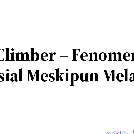
 Climber – Fenome
sial Meskipun Mel