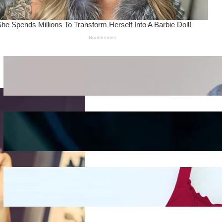
Wanita Pamer Pakaian
Dalam – Flexing,
Seducing atau Culture
Shifting
Kepribadian
Berdasarkan Bentuk
Hidung
Mengintip Kepribadian
Wanita Dari Warna Bra