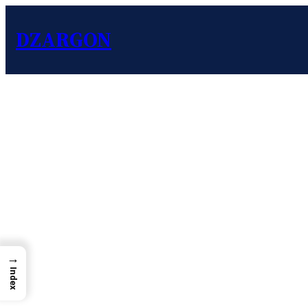
DZARGON
→
Index