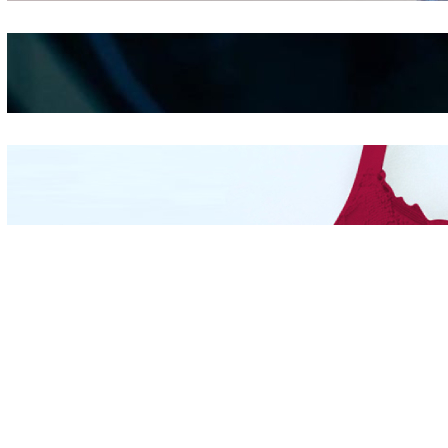
Kepribadian
Berdasarkan Bentuk
Hidung
Mengintip Kepribadian
Wanita Dari Warna Bra