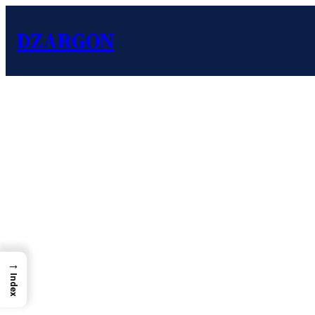
DZARGON
→
Index