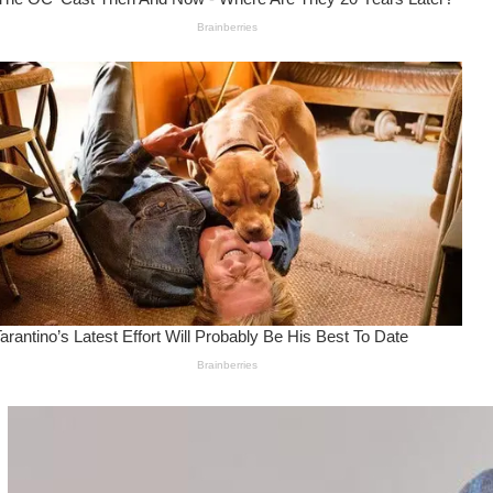
Wanita Pamer Pakaian
Dalam – Flexing,
Seducing atau Culture
Shifting