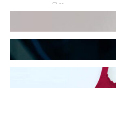
Wanita Pamer Pakaian
Dalam – Flexing,
Seducing atau Culture
Shifting
Kepribadian
Berdasarkan Bentuk
Hidung
Mengintip Kepribadian
Wanita Dari Warna Bra