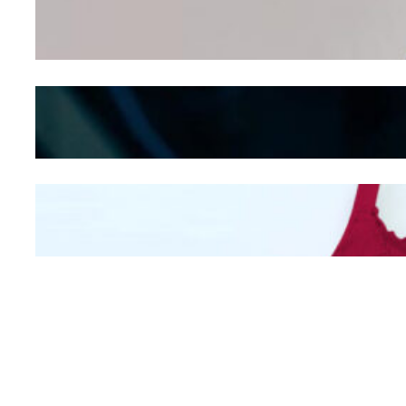
Dalam – Flexing,
Seducing atau Culture
Shifting
Kepribadian
Berdasarkan Bentuk
Hidung
Mengintip Kepribadian
Wanita Dari Warna Bra