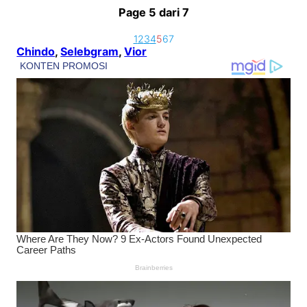
Page 5 dari 7
1
2
3
4
5
6
7
Chindo
, 
Selebgram
, 
Vior