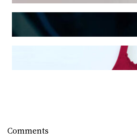
Kepribadian
Berdasarkan Bentuk
Hidung
Mengintip Kepribadian
Wanita Dari Warna Bra
Comments