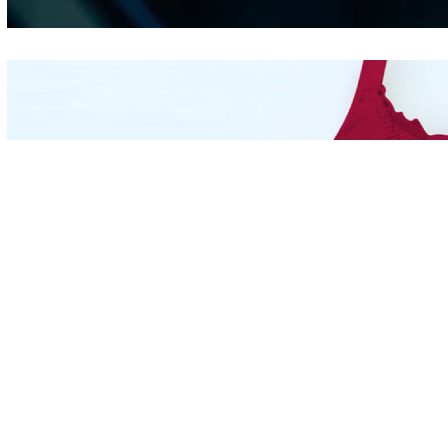
Mengintip Kepribadian
Wanita Dari Warna Bra