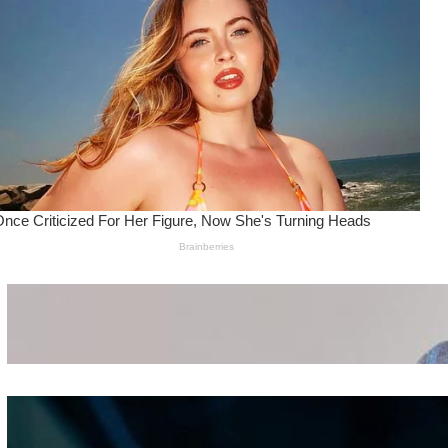
Wanita Pamer Pakaian
Dalam – Flexing,
Seducing atau Culture
Shifting
Kepribadian
Berdasarkan Bentuk
Hidung