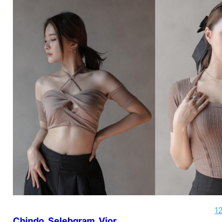
1
Chindo
, 
Selebgram
, 
Vior