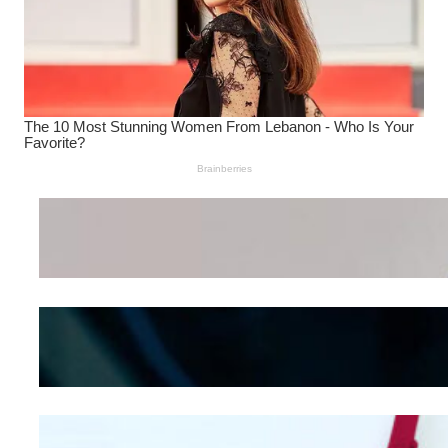
Wanita Pamer Pakaian
Dalam – Flexing,
Seducing atau Culture
Shifting
Kepribadian
Berdasarkan Bentuk
Hidung
Mengintip Kepribadian
Wanita Dari Warna Bra