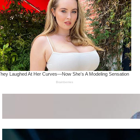
Wanita Pamer Pakaian
Dalam – Flexing,
Seducing atau Culture
Shifting
Kepribadian
Berdasarkan Bentuk