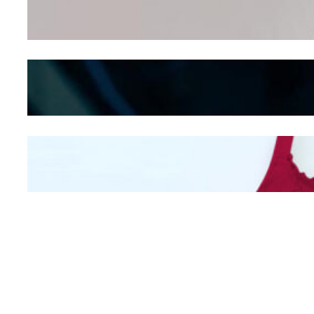
Seducing atau Culture
Shifting
Kepribadian
Berdasarkan Bentuk
Hidung
Mengintip Kepribadian
Wanita Dari Warna Bra