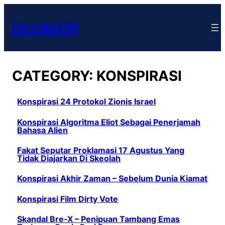
DZARGON
CATEGORY:
KONSPIRASI
Konspirasi 24 Protokol Zionis Israel
Konspirasi Algoritma Eliot Sebagai Penerjamah
Bahasa Alien
Fakat Seputar Proklamasi 17 Agustus Yang
Tidak Diajarkan Di Skeolah
Konspirasi Akhir Zaman – Sebelum Dunia Kiamat
Konspirasi Film Dirty Vote
Skandal Bre-X – Penipuan Tambang Emas