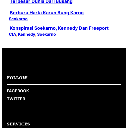
Terbesar Dunia Dari Busang
Berburu Harta Karun Bung Karno
Seokarno
Konspirasi Soekarno, Kennedy Dan Freeport
CIA
, 
Kennedy
, 
Soekarno
FOLLOW
FACEBOOK
TWITTER
SERVICES